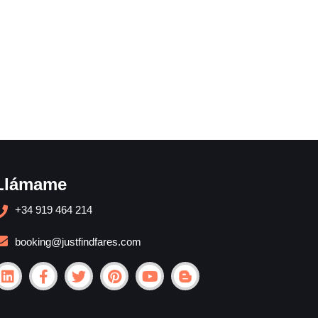
Llámame
+34 919 464 214
booking@justfindfares.com