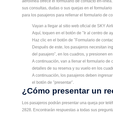
aerolínea ofrece el formulario de contacto en-línea
sus consultas, dudas o sus quejas en el formulario d
para los pasajeros para rellenar el formulario de co
Vayan a llegar al sitio web oficial de SKY Airl
Aquí, toquen en el botón de "Ir al centro de a
Haz clic en el botón de "Formulario de contac
Después de este, los pasajeros necesitan ingre
del pasajero", en los cuadros, y presionen en
A continuación, van a llenar el formulario de 
detalles de su reserva y su vuelo en los cuadr
A continuación, los pasajeros deben ingresa
el botón de "presentar".
¿Cómo presentar un r
Los pasajeros podrán presentar una queja por tel
2828. Encontrarán respuestas a todas sus preguntas