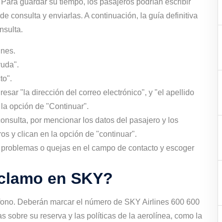
. Para guardar su tiempo, los pasajeros podrían escribir
e consulta y enviarlas. A continuación, la guía definitiva
nsulta.
ines.
yuda".
to".
sar "la dirección del correo electrónico", y "el apellido
 la opción de "Continuar".
consulta, por mencionar los datos del pasajero y los
os y clican en la opción de "continuar".
r problemas o quejas en el campo de contacto y escoger
eclamo en SKY?
éfono. Deberán marcar el número de SKY Airlines 600 600
 sobre su reserva y las políticas de la aerolínea, como la